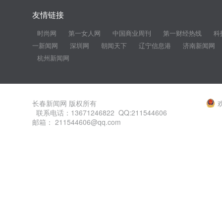
友情链接
时尚网
第一女人网
中国商业周刊
第一财经热线
科
一新闻网
深圳网
朝闻天下
辽宁信息港
济南新闻网
杭州新闻网
长春新闻网 版权所有
联系电话：13671246822 QQ:211544606
邮箱： 211544606@qq.com