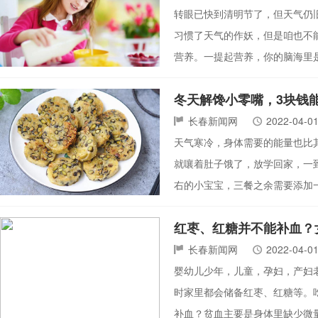
转眼已快到清明节了，但天气仍
习惯了天气的作妖，但是咱也不
营养。一提起营养，你的脑海里
冬天解馋小零嘴，3块钱
长春新闻网
2022-04-0
天气寒冷，身体需要的能量也比
就嚷着肚子饿了，放学回家，一
右的小宝宝，三餐之余需要添加
红枣、红糖并不能补血？
长春新闻网
2022-04-0
婴幼儿少年，儿童，孕妇，产妇
时家里都会储备红枣、红糖等。
补血？贫血主要是身体里缺少微