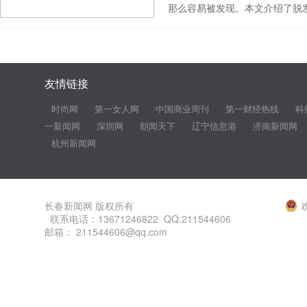
那么容易被发现。本文介绍了脱
友情链接
时尚网
第一女人网
中国商业周刊
第一财经热线
科
一新闻网
深圳网
朝闻天下
辽宁信息港
济南新闻网
杭州新闻网
长春新闻网 版权所有
联系电话：13671246822 QQ:211544606
邮箱： 211544606@qq.com