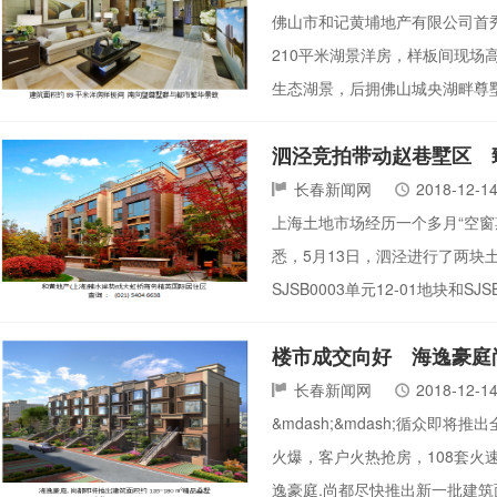
佛山市和记黄埔地产有限公司首秀
210平米湖景洋房，样板间现
生态湖景，后拥佛山城央湖畔尊墅
泗泾竞拍带动赵巷墅区 
长春新闻网
2018-12-1
上海土地市场经历一个多月“空窗
悉，5月13日，泗泾进行了两
SJSB0003单元12-01地块和
楼市成交向好 海逸豪庭
长春新闻网
2018-12-1
&mdash;&mdash;循众
火爆，客户火热抢房，108套
逸豪庭.尚都尽快推出新一批建筑面