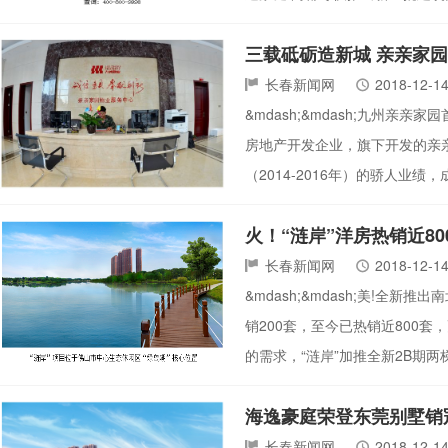
三载砥砺造新城 亲亲家
长春新闻网
2018-12-1
&mdash;&mdash;九州
房地产开发企业，旗下开发的亲亲
（2014-2016年）的骄人业
火！“涟岸”洋房热销近80
长春新闻网
2018-12-1
&mdash;&mdash;美!
销200套，至今已热销近800套
的需求，“涟岸”加推全新2B期
海逸豪庭荣登东莞别墅销
长春新闻网
2018-12-1