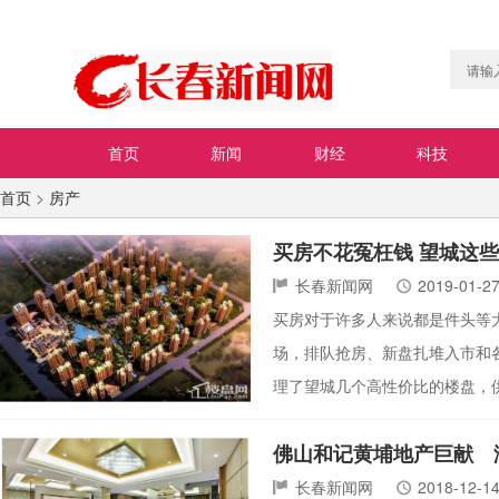
首页
新闻
财经
科技
首页
>
房产
买房不花冤枉钱 望城这
长春新闻网
2019-01-2
买房对于许多人来说都是件头等
场，排队抢房、新盘扎堆入市和
理了望城几个高性价比的楼盘，
佛山和记黄埔地产巨献 
长春新闻网
2018-12-1