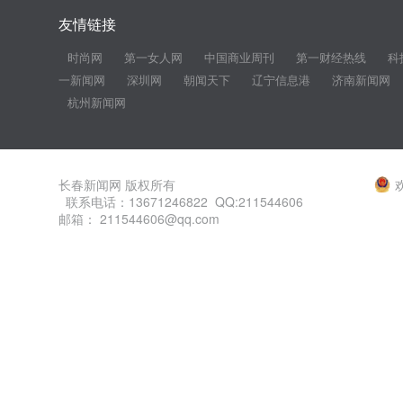
友情链接
时尚网
第一女人网
中国商业周刊
第一财经热线
科
一新闻网
深圳网
朝闻天下
辽宁信息港
济南新闻网
杭州新闻网
长春新闻网 版权所有
联系电话：13671246822 QQ:211544606
邮箱： 211544606@qq.com