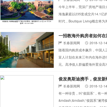
今年上半年，莞深广房地产项目火
海逸豪庭以235套成交共14.
时代，Boutique Livi
一招教海外购房者如何在
长春新闻网
2018-12-1
随着国内购房成本飙升，中国人
富人计划在未来三年内在海外进行
元。高净值人群偏爱海外置业高
俊发奥斯迪携手，俊发新螺
长春新闻网
2018-12-1
有一种珍贵，叫“俊园系”，有一
&mdash;&mdash;“俊