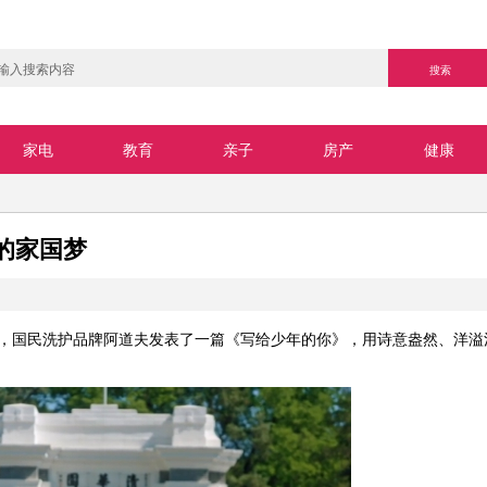
家电
教育
亲子
房产
健康
的家国梦
后，国民洗护品牌阿道夫发表了一篇《写给少年的你》，用诗意盎然、洋溢