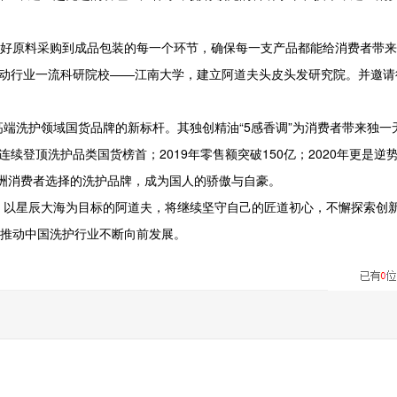
磨好原料采购到成品包装的每一个环节，确保每一支产品都能给消费者带
联动行业一流科研院校——江南大学，建立阿道夫头皮头发研究院。并邀请
端洗护领域国货品牌的新标杆。其独创精油“5感香调”为消费者带来独一
连续登顶洗护品类国货榜首；2019年零售额突破150亿；2020年更是逆
多亚洲消费者选择的洗护品牌，成为国人的骄傲与自豪。
下，以星辰大海为目标的阿道夫，将继续坚守自己的匠道初心，不懈探索创
，推动中国洗护行业不断向前发展。