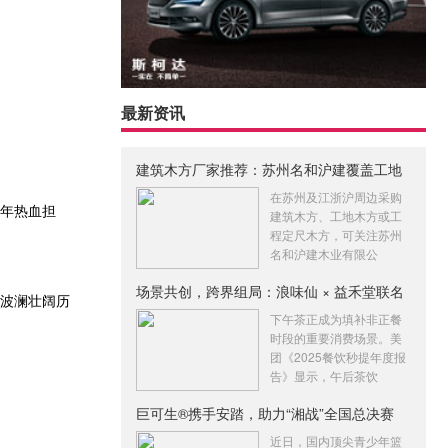
最新资讯
建筑木方厂家推荐：苏州名和沪建覆盖工地
木
在苏州及江浙沪周边采购
少年热血担
建筑木方、工地木方或工
程定尺木方，可关注苏州
名和沪建木业有限公
场景共创，跨界组局：浪味仙 × 益禾堂联名
段波澜壮阔历
下午茶正成为填补非正餐
时段的重要消费场景。美
团《2025餐饮秒提年度报
告》显示，午后茶饮
巨可生®携手安踏，助力“湘战”全国总决赛
近日，国内顶尖青少年篮