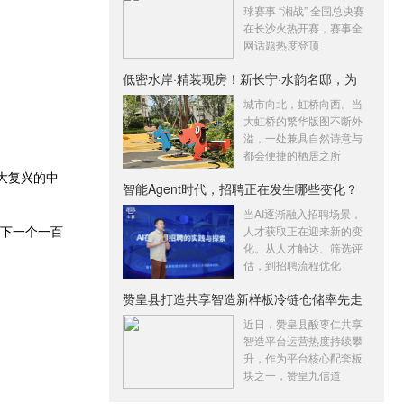
球赛事 “湘战” 全国总决赛
在长沙火热开赛，赛事全
网话题热度登顶
低密水岸·精装现房！新长宁·水韵名邸，为
城市向北，虹桥向西。当
大虹桥的繁华版图不断外
溢，一处兼具自然诗意与
都会便捷的栖居之所
大复兴的中
智能Agent时代，招聘正在发生哪些变化？
牛
当AI逐渐融入招聘场景，
在下一个一百
人才获取正在迎来新的变
化。从人才触达、筛选评
估，到招聘流程优化
赞皇县打造共享智造新样板冷链仓储率先走
俏
近日，赞皇县酸枣仁共享
智造平台运营热度持续攀
升，作为平台核心配套板
块之一，赞皇九信道