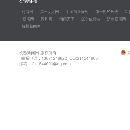
友情链接
时尚网
第一女人网
中国商业周刊
第一财经热线
科
一新闻网
深圳网
朝闻天下
辽宁信息港
济南新闻网
杭州新闻网
长春新闻网 版权所有
联系电话：13671246822 QQ:211544606
邮箱： 211544606@qq.com