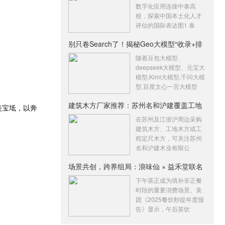
数字化应用连接中泰高
校，探索中国本土化人才
评估的国际表达图1 泰
别只卷Search了！揭秘Geo大模型“收录+排
名
随着豆包大模型、
deepseek大模型、元宝大
模型,Kimi大模型,千问大模
型,百度文心一言大模型
建筑木方厂家推荐：苏州名和沪建覆盖工地
美宝坻，以奔
木
在苏州及江浙沪周边采购
建筑木方、工地木方或工
程定尺木方，可关注苏州
名和沪建木业有限公
场景共创，跨界组局：浪味仙 × 益禾堂联名
下午茶正成为填补非正餐
时段的重要消费场景。美
团《2025餐饮秒提年度报
告》显示，午后茶饮