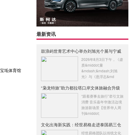
最新资讯
鼓浪屿世青艺术中心举办刘旭光个展与宁威
张
2026年8月3日下午，《虚
质&middot;量
市宝坻体育馆
&mdash;&mdash;刘旭
光》与《悬浮志&md
“枭龙特旅”助力都拉塔口岸文体旅融合升级
“跟着赛事去旅行”牵引文旅
消费 音乐嘉年华激活边境
旅游新场景【世界华人周
刊&middot;
文化出海新实践：经世易格走进泰国易三仓
大
经世易格团队以传统文化