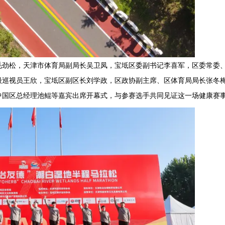
毛劲松，天津市体育局副局长吴卫凤，宝坻区委副书记李喜军，区委常委
级巡视员王欣，宝坻区副区长刘学政，区政协副主席、区体育局局长张冬
中国区总经理池鲲等嘉宾出席开幕式，与参赛选手共同见证这一场健康赛