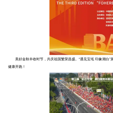
美好金秋丰收时节，共庆祖国繁荣昌盛。“遇见宝坻 印象潮白”第
健康开跑！