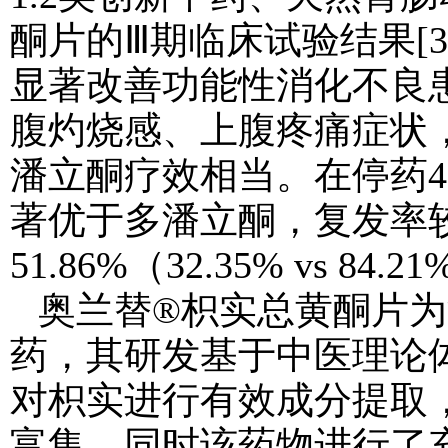
酮片
的
Ⅲ期临床试验结果
[3
显著改善
功能性消化不良
腹灼烧感、上腹疼痛症状
潘立酮疗效相当。在停药
著优于多潘立酮，复发率
51.86%（32.35% vs 84.21
奥兰替®枳实总黄酮片为
药，其研发基于中医理论
对枳实进行有效成分提取
富集
，
同时该药物
进行
了