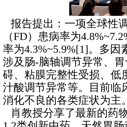
报告提出：
一项全球性
（FD）患病率为4.8%~
率为4.3%~5.9%
[1]
。多因
涉及肠-脑轴调节异常、
碍、粘膜完整性受损、低
汁酸调节异常等。目前临
消化不良
的各类症状为主
肖教授分享了最新的药
1.2类创新中药
、
天然胃肠