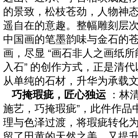
的景致，松枝苍劲，人物神
遥自在的意趣。整幅雕刻层
中国画的笔墨韵味与金石的
画，尽显 “画石非人之画纸所
入石” 的创作方式，正是清
从单纯的石材，升华为承载
巧掩瑕疵，匠心独运
：林清
施艺，巧掩瑕疵”，此件作品
理与色泽过渡，将瑕疵转化
留了田黄的天然之美，又提升