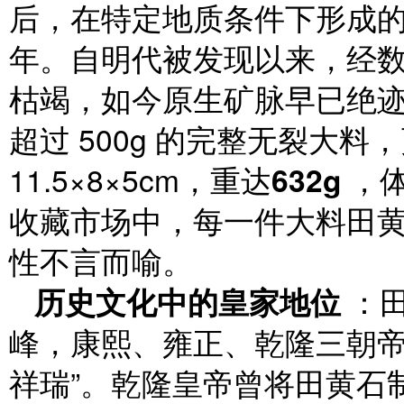
后，在特定地质条件下形成
年。自明代被发现以来，经
枯竭，如今原生矿脉早已绝
超过 500g 的完整无裂大
11.5×8×5cm，重达
632g
，体
收藏市场中，每一件大料田
性不言而喻。
历史文化中的皇家地位
：田
峰，康熙、雍正、乾隆三朝帝
祥瑞”。乾隆皇帝曾将田黄石制