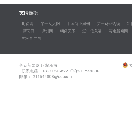
友情链接
时尚网
第一女人网
中国商业周刊
第一财经热线
科
一新闻网
深圳网
朝闻天下
辽宁信息港
济南新闻网
杭州新闻网
长春新闻网 版权所有
联系电话：13671246822 QQ:211544606
邮箱： 211544606@qq.com