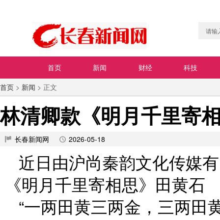
首页
新闻
财经
科技
首页
>
新闻
> 正文
林清卿款《明月千里寄
长春新闻网
2026-05-18
近日由沪尚秦韵文化传媒有
《明月千里寄相思》田黄石
“一两田黄三两金，三两田