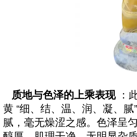
质地与色泽的上乘表现
：此
黄 “细、结、温、润、凝、腻
腻，毫无燥涩之感。色泽呈
醇厚，肌理干净，无明显杂质