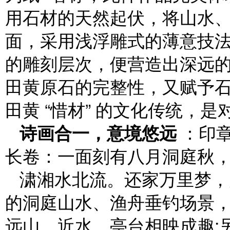
用石材的天然起伏，将山水
面，采用浅浮雕式的薄意技
的雕刻层次，便营造出深远的
田黄原石的完整性，又赋予
田黄 “惜材” 的文化传统，是
诗画合一，意境悠远
：印章
长卷：一面刻有八月洞庭秋
㴋湘水北流。还家万里梦，
的洞庭山水、渔舟垂钓场景
远山、近水、亭台相映成趣;