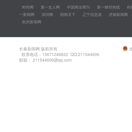
时尚网
第一女人网
中国商业周刊
第一财经热线
科
一新闻网
深圳网
朝闻天下
辽宁信息港
济南新闻网
杭州新闻网
长春新闻网 版权所有
联系电话：13671246822 QQ:211544606
邮箱： 211544606@qq.com