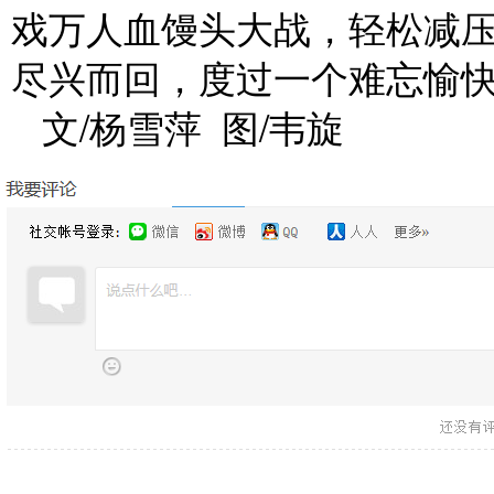
戏万人血馒头大战，轻松减
尽兴而回，度过一个难忘愉
文/杨雪萍 图/韦旋