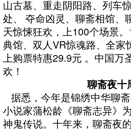
山古墓、重走阴阳路、列车惊
处、 夺命凶灵、聊斋相馆、
天惊悚狂欢，上100个场景。
典馆、双人VR惊魂路、全家
上购票特惠29.9元 。中国
欢！
聊斋夜十
据悉，今年是锦绣中华聊斋
小说家蒲松龄《聊斋志异》
神鬼传说。十年来，聊斋夜