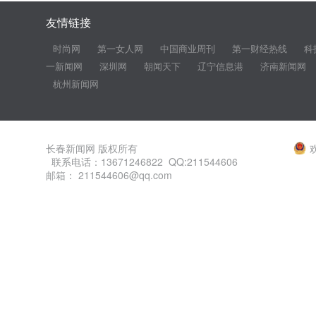
友情链接
时尚网
第一女人网
中国商业周刊
第一财经热线
科
一新闻网
深圳网
朝闻天下
辽宁信息港
济南新闻网
杭州新闻网
长春新闻网 版权所有
联系电话：13671246822 QQ:211544606
邮箱： 211544606@qq.com