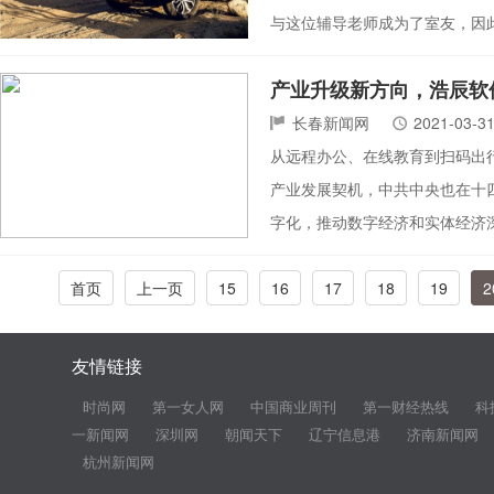
与这位辅导老师成为了室友，因
产业升级新方向，浩辰软
长春新闻网
2021-03-3
从远程办公、在线教育到扫码出
产业发展契机，中共中央也在十
字化，推动数字经济和实体经济
首页
上一页
15
16
17
18
19
2
友情链接
时尚网
第一女人网
中国商业周刊
第一财经热线
科
一新闻网
深圳网
朝闻天下
辽宁信息港
济南新闻网
杭州新闻网